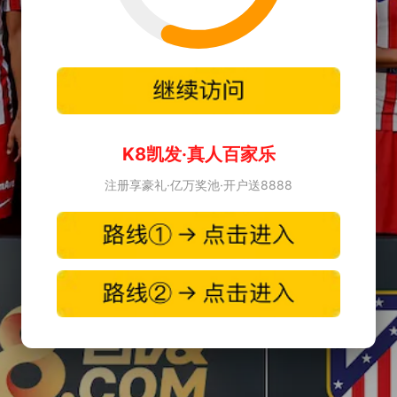
K8凯发·真人百家乐
注册享豪礼·亿万奖池·开户送8888